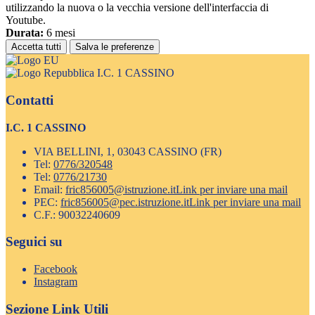
utilizzando la nuova o la vecchia versione dell'interfaccia di
Youtube.
Durata:
6 mesi
Accetta tutti
Salva le preferenze
I.C. 1 CASSINO
Contatti
I.C. 1 CASSINO
VIA BELLINI, 1, 03043 CASSINO (FR)
Tel:
0776/320548
Tel:
0776/21730
Email:
fric856005@istruzione.it
Link per inviare una mail
PEC:
fric856005@pec.istruzione.it
Link per inviare una mail
C.F.: 90032240609
Seguici su
Facebook
Instagram
Sezione Link Utili