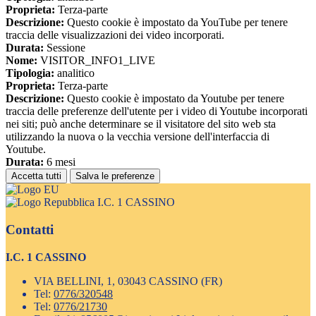
Proprieta:
Terza-parte
Descrizione:
Questo cookie è impostato da YouTube per tenere
traccia delle visualizzazioni dei video incorporati.
Durata:
Sessione
Nome:
VISITOR_INFO1_LIVE
Tipologia:
analitico
Proprieta:
Terza-parte
Descrizione:
Questo cookie è impostato da Youtube per tenere
traccia delle preferenze dell'utente per i video di Youtube incorporati
nei siti; può anche determinare se il visitatore del sito web sta
utilizzando la nuova o la vecchia versione dell'interfaccia di
Youtube.
Durata:
6 mesi
Accetta tutti
Salva le preferenze
I.C. 1 CASSINO
Contatti
I.C. 1 CASSINO
VIA BELLINI, 1, 03043 CASSINO (FR)
Tel:
0776/320548
Tel:
0776/21730