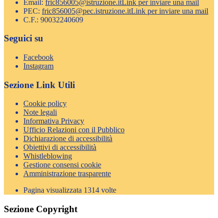
Email:
fric856005@istruzione.it
Link per inviare una mail
PEC:
fric856005@pec.istruzione.it
Link per inviare una mail
C.F.: 90032240609
Seguici su
Facebook
Instagram
Sezione Link Utili
Cookie policy
Note legali
Informativa Privacy
Ufficio Relazioni con il Pubblico
Dichiarazione di accessibilità
Obiettivi di accessibilità
Whistleblowing
Gestione consensi cookie
Amministrazione trasparente
Pagina visualizzata
1314
volte
Sezione Copyright