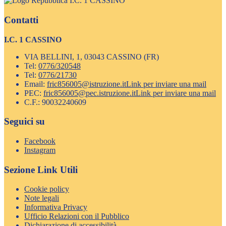
I.C. 1 CASSINO
Contatti
I.C. 1 CASSINO
VIA BELLINI, 1, 03043 CASSINO (FR)
Tel:
0776/320548
Tel:
0776/21730
Email:
fric856005@istruzione.it
Link per inviare una mail
PEC:
fric856005@pec.istruzione.it
Link per inviare una mail
C.F.: 90032240609
Seguici su
Facebook
Instagram
Sezione Link Utili
Cookie policy
Note legali
Informativa Privacy
Ufficio Relazioni con il Pubblico
Dichiarazione di accessibilità