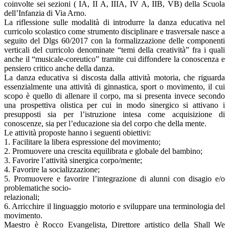
coinvolte sei sezioni ( IA, II A, IIIA, IV A, IIB, VB) della Scuola
dell’Infanzia di Via Arno.
La riflessione sulle modalità di introdurre la danza educativa nel
curricolo scolastico come strumento disciplinare e trasversale nasce a
seguito del Dlgs 60/2017 con la formalizzazione delle componenti
verticali del curricolo denominate “temi della creatività” fra i quali
anche il “musicale-coreutico” tramite cui diffondere la conoscenza e
pensiero critico anche della danza.
La danza educativa si discosta dalla attività motoria, che riguarda
essenzialmente una attività di ginnastica, sport o movimento, il cui
scopo è quello di allenare il corpo, ma si presenta invece secondo
una prospettiva olistica per cui in modo sinergico si attivano i
presupposti sia per l’istruzione intesa come acquisizione di
conoscenze, sia per l’educazione sia del corpo che della mente.
Le attività proposte hanno i seguenti obiettivi:
1. Facilitare la libera espressione del movimento;
2. Promuovere una crescita equilibrata e globale del bambino;
3. Favorire l’attività sinergica corpo/mente;
4. Favorire la socializzazione;
5. Promuovere e favorire l’integrazione di alunni con disagio e/o
problematiche socio-
relazionali;
6. Arricchire il linguaggio motorio e sviluppare una terminologia del
movimento.
Maestro è Rocco Evangelista, Direttore artistico della Shall We