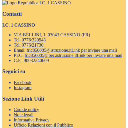
I.C. 1 CASSINO
Contatti
I.C. 1 CASSINO
VIA BELLINI, 1, 03043 CASSINO (FR)
Tel:
0776/320548
Tel:
0776/21730
Email:
fric856005@istruzione.it
Link per inviare una mail
PEC:
fric856005@pec.istruzione.it
Link per inviare una mail
C.F.: 90032240609
Seguici su
Facebook
Instagram
Sezione Link Utili
Cookie policy
Note legali
Informativa Privacy
Ufficio Relazioni con il Pubblico