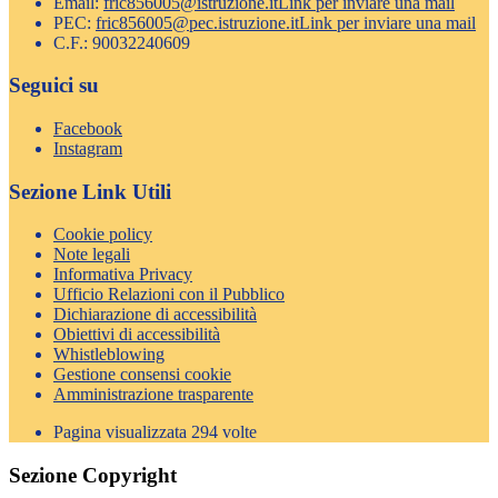
Email:
fric856005@istruzione.it
Link per inviare una mail
PEC:
fric856005@pec.istruzione.it
Link per inviare una mail
C.F.: 90032240609
Seguici su
Facebook
Instagram
Sezione Link Utili
Cookie policy
Note legali
Informativa Privacy
Ufficio Relazioni con il Pubblico
Dichiarazione di accessibilità
Obiettivi di accessibilità
Whistleblowing
Gestione consensi cookie
Amministrazione trasparente
Pagina visualizzata
294
volte
Sezione Copyright