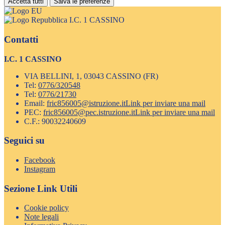
Accetta tutti
Salva le preferenze
I.C. 1 CASSINO
Contatti
I.C. 1 CASSINO
VIA BELLINI, 1, 03043 CASSINO (FR)
Tel:
0776/320548
Tel:
0776/21730
Email:
fric856005@istruzione.it
Link per inviare una mail
PEC:
fric856005@pec.istruzione.it
Link per inviare una mail
C.F.: 90032240609
Seguici su
Facebook
Instagram
Sezione Link Utili
Cookie policy
Note legali