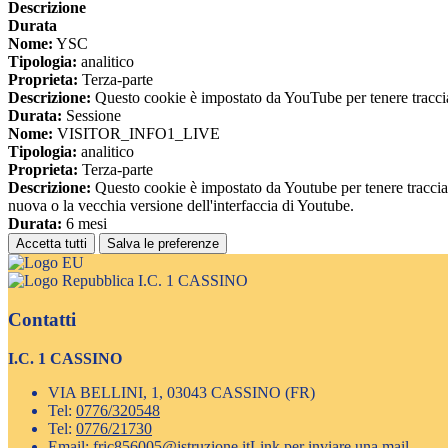
Descrizione
Durata
Nome:
YSC
Tipologia:
analitico
Proprieta:
Terza-parte
Descrizione:
Questo cookie è impostato da YouTube per tenere traccia 
Durata:
Sessione
Nome:
VISITOR_INFO1_LIVE
Tipologia:
analitico
Proprieta:
Terza-parte
Descrizione:
Questo cookie è impostato da Youtube per tenere traccia de
nuova o la vecchia versione dell'interfaccia di Youtube.
Durata:
6 mesi
Accetta tutti
Salva le preferenze
I.C. 1 CASSINO
Contatti
I.C. 1 CASSINO
VIA BELLINI, 1, 03043 CASSINO (FR)
Tel:
0776/320548
Tel:
0776/21730
Email:
fric856005@istruzione.it
Link per inviare una mail