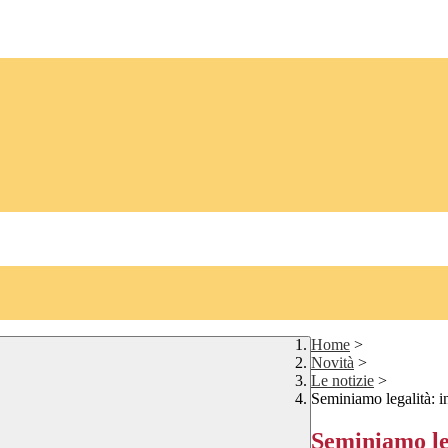
Home
>
Novità
>
Le notizie
>
Seminiamo legalità: i
Seminiamo le