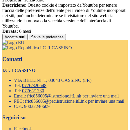
Descrizione:
Questo cookie è impostato da Youtube per tenere
traccia delle preferenze dell'utente per i video di Youtube incorporati
nei siti; può anche determinare se il visitatore del sito web sta
utilizzando la nuova o la vecchia versione dell'interfaccia di
Youtube.
Durata:
6 mesi
Accetta tutti
Salva le preferenze
I.C. 1 CASSINO
Contatti
I.C. 1 CASSINO
VIA BELLINI, 1, 03043 CASSINO (FR)
Tel:
0776/320548
Tel:
0776/21730
Email:
fric856005@istruzione.it
Link per inviare una mail
PEC:
fric856005@pec.istruzione.it
Link per inviare una mail
C.F.: 90032240609
Seguici su
Facebook