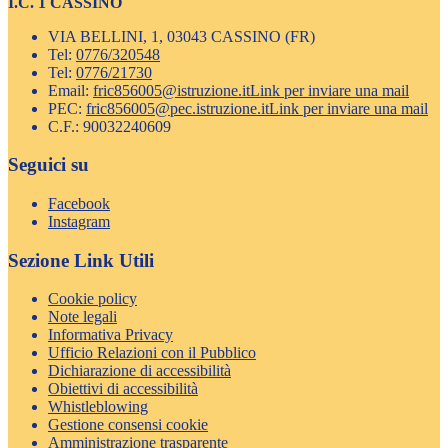
I.C. 1 CASSINO
VIA BELLINI, 1, 03043 CASSINO (FR)
Tel:
0776/320548
Tel:
0776/21730
Email:
fric856005@istruzione.it
Link per inviare una mail
PEC:
fric856005@pec.istruzione.it
Link per inviare una mail
C.F.: 90032240609
Seguici su
Facebook
Instagram
Sezione Link Utili
Cookie policy
Note legali
Informativa Privacy
Ufficio Relazioni con il Pubblico
Dichiarazione di accessibilità
Obiettivi di accessibilità
Whistleblowing
Gestione consensi cookie
Amministrazione trasparente