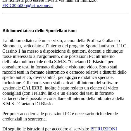
La richiesta può essere inviata via mail all’indirizzo:
FRIC856005@istruzione.it
Bibliomediateca dello Sportellautismo
La bibliomediateca è un servizio, a cura della Prof.ssa Gallaccio
Simonetta, articolato all’interno del progetto Sportellautismo. L’I.C.
Cassino 1 ha messo a disposizione di genitori, docenti e chiunque
fosse interessato all’argomento, due postazioni PC all’interno
dell’aula multimediale della S.M.S. “Gaetano Di Biasio” per
consultare testi in formato digitale e visionare video. Sono stati
raccolti testi in formato elettronico e cartaceo relativi a disturbi dello
spettro autistico, diversabilità, pedagogia e didattica speciale,
inclusione. Gli ebook sono stati caricati all’interno del software
gestionale CALIBRE, inoltre è stato redatto un elenco di video
consigliati (con i relativi link) e un elenco dei testi in formato
cartaceo che è possibile consultare all’interno della biblioteca della
S.M.S. “Gaetano Di Biasio.
Per poter accedere alle postazioni PC è necessario richiedere le
credenziali in segreteria.
Di seguito le istruzioni per accedere al servizio:
ISTRUZIONI