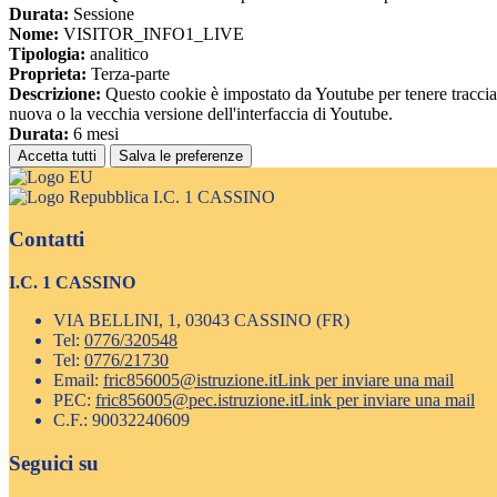
Durata:
Sessione
Nome:
VISITOR_INFO1_LIVE
Tipologia:
analitico
Proprieta:
Terza-parte
Descrizione:
Questo cookie è impostato da Youtube per tenere traccia de
nuova o la vecchia versione dell'interfaccia di Youtube.
Durata:
6 mesi
Accetta tutti
Salva le preferenze
I.C. 1 CASSINO
Contatti
I.C. 1 CASSINO
VIA BELLINI, 1, 03043 CASSINO (FR)
Tel:
0776/320548
Tel:
0776/21730
Email:
fric856005@istruzione.it
Link per inviare una mail
PEC:
fric856005@pec.istruzione.it
Link per inviare una mail
C.F.: 90032240609
Seguici su