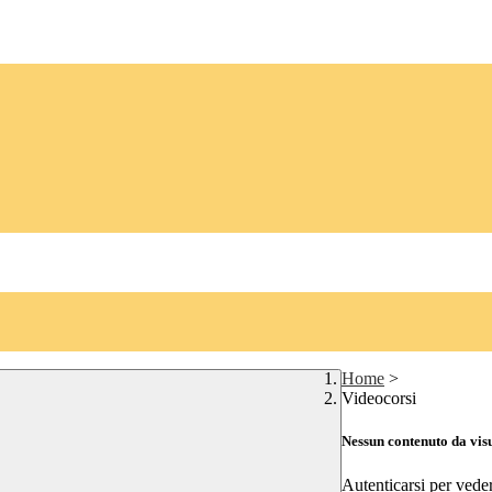
Home
>
Videocorsi
Nessun contenuto da vis
Autenticarsi per vede