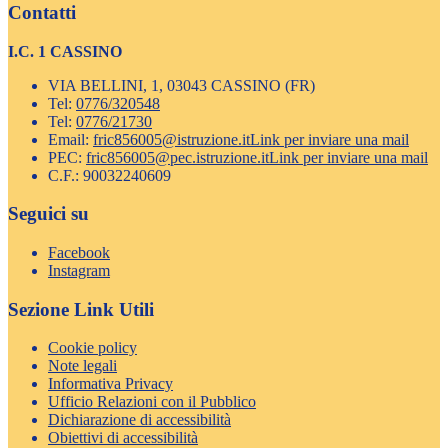
Contatti
I.C. 1 CASSINO
VIA BELLINI, 1, 03043 CASSINO (FR)
Tel:
0776/320548
Tel:
0776/21730
Email:
fric856005@istruzione.it
Link per inviare una mail
PEC:
fric856005@pec.istruzione.it
Link per inviare una mail
C.F.: 90032240609
Seguici su
Facebook
Instagram
Sezione Link Utili
Cookie policy
Note legali
Informativa Privacy
Ufficio Relazioni con il Pubblico
Dichiarazione di accessibilità
Obiettivi di accessibilità