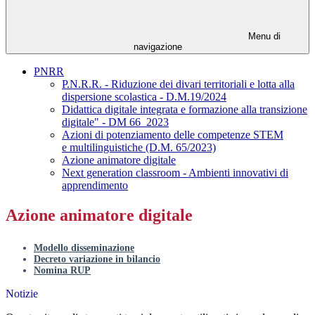
Menu di
navigazione
PNRR
P.N.R.R. - Riduzione dei divari territoriali e lotta alla
dispersione scolastica - D.M.19/2024
Didattica digitale integrata e formazione alla transizione
digitale" - DM 66_2023
Azioni di potenziamento delle competenze STEM
e multilinguistiche (D.M. 65/2023)
Azione animatore digitale
Next generation classroom - Ambienti innovativi di
apprendimento
Azione animatore digitale
Modello disseminazione
Decreto variazione in bilancio
Nomina RUP
Notizie