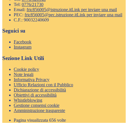
Tel:
0776/21730
Email:
fric856005@istruzione.it
Link per inviare una mail
PEC:
fric856005@pec.istruzione.it
Link per inviare una mail
C.F.: 90032240609
Seguici su
Facebook
Instagram
Sezione Link Utili
Cookie policy
Note legali
Informativa Privacy
Ufficio Relazioni con il Pubblico
Dichiarazione di accessibilità
Obiettivi di accessibilità
Whistleblowing
Gestione consensi cookie
Amministrazione trasparente
Pagina visualizzata
656
volte