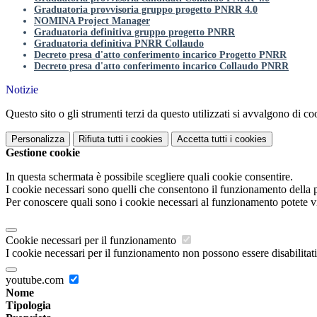
Graduatoria provvisoria gruppo progetto PNRR 4.0
NOMINA Project Manager
Graduatoria definitiva gruppo progetto PNRR
Graduatoria definitiva PNRR Collaudo
Decreto presa d'atto conferimento incarico Progetto PNRR
Decreto presa d'atto conferimento incarico Collaudo PNRR
Notizie
Questo sito o gli strumenti terzi da questo utilizzati si avvalgono di coo
Personalizza
Rifiuta tutti
i cookies
Accetta tutti
i cookies
Gestione cookie
In questa schermata è possibile scegliere quali cookie consentire.
I cookie necessari sono quelli che consentono il funzionamento della pi
Per conoscere quali sono i cookie necessari al funzionamento potete v
Cookie necessari per il funzionamento
I cookie necessari per il funzionamento non possono essere disabilitati.
youtube.com
Nome
Tipologia