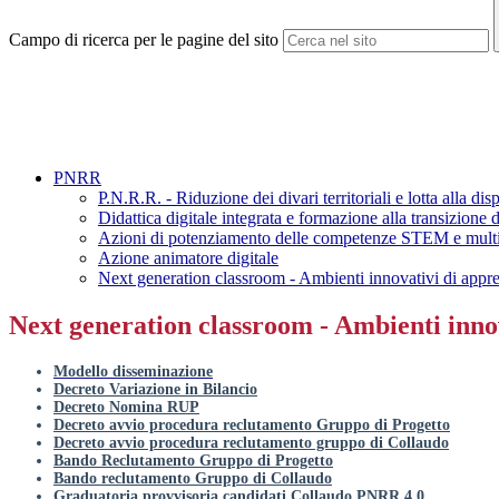
Campo di ricerca per le pagine del sito
PNRR
P.N.R.R. - Riduzione dei divari territoriali e lotta alla d
Didattica digitale integrata e formazione alla transizion
Azioni di potenziamento delle competenze STEM e multi
Azione animatore digitale
Next generation classroom - Ambienti innovativi di app
Next generation classroom - Ambienti inno
Modello disseminazione
Decreto Variazione in Bilancio
Decreto Nomina RUP
Decreto avvio procedura reclutamento Gruppo di Progetto
Decreto avvio procedura reclutamento gruppo di Collaudo
Bando Reclutamento Gruppo di Progetto
Bando reclutamento Gruppo di Collaudo
Graduatoria provvisoria candidati Collaudo PNRR 4.0