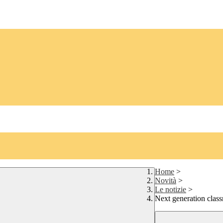
Home
>
Novità
>
Le notizie
>
Next generation clas