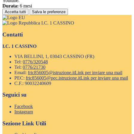
Youtube.
Durata:
6 mesi
Accetta tutti
Salva le preferenze
I.C. 1 CASSINO
Contatti
I.C. 1 CASSINO
VIA BELLINI, 1, 03043 CASSINO (FR)
Tel:
0776/320548
Tel:
0776/21730
Email:
fric856005@istruzione.it
Link per inviare una mail
PEC:
fric856005@pec.istruzione.it
Link per inviare una mail
C.F.: 90032240609
Seguici su
Facebook
Instagram
Sezione Link Utili