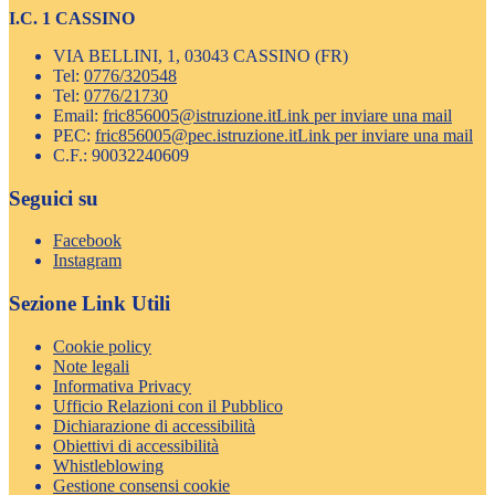
I.C. 1 CASSINO
VIA BELLINI, 1, 03043 CASSINO (FR)
Tel:
0776/320548
Tel:
0776/21730
Email:
fric856005@istruzione.it
Link per inviare una mail
PEC:
fric856005@pec.istruzione.it
Link per inviare una mail
C.F.: 90032240609
Seguici su
Facebook
Instagram
Sezione Link Utili
Cookie policy
Note legali
Informativa Privacy
Ufficio Relazioni con il Pubblico
Dichiarazione di accessibilità
Obiettivi di accessibilità
Whistleblowing
Gestione consensi cookie