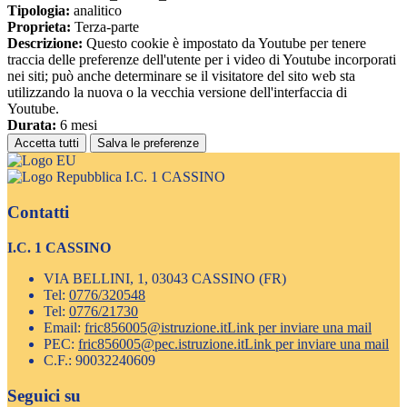
Tipologia:
analitico
Proprieta:
Terza-parte
Descrizione:
Questo cookie è impostato da Youtube per tenere
traccia delle preferenze dell'utente per i video di Youtube incorporati
nei siti; può anche determinare se il visitatore del sito web sta
utilizzando la nuova o la vecchia versione dell'interfaccia di
Youtube.
Durata:
6 mesi
Accetta tutti
Salva le preferenze
I.C. 1 CASSINO
Contatti
I.C. 1 CASSINO
VIA BELLINI, 1, 03043 CASSINO (FR)
Tel:
0776/320548
Tel:
0776/21730
Email:
fric856005@istruzione.it
Link per inviare una mail
PEC:
fric856005@pec.istruzione.it
Link per inviare una mail
C.F.: 90032240609
Seguici su