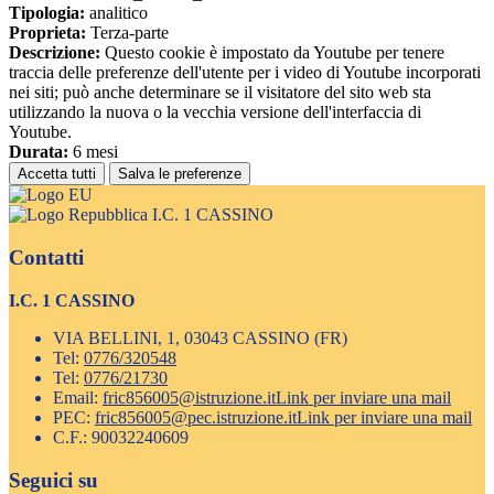
Tipologia:
analitico
Proprieta:
Terza-parte
Descrizione:
Questo cookie è impostato da Youtube per tenere
traccia delle preferenze dell'utente per i video di Youtube incorporati
nei siti; può anche determinare se il visitatore del sito web sta
utilizzando la nuova o la vecchia versione dell'interfaccia di
Youtube.
Durata:
6 mesi
Accetta tutti
Salva le preferenze
I.C. 1 CASSINO
Contatti
I.C. 1 CASSINO
VIA BELLINI, 1, 03043 CASSINO (FR)
Tel:
0776/320548
Tel:
0776/21730
Email:
fric856005@istruzione.it
Link per inviare una mail
PEC:
fric856005@pec.istruzione.it
Link per inviare una mail
C.F.: 90032240609
Seguici su