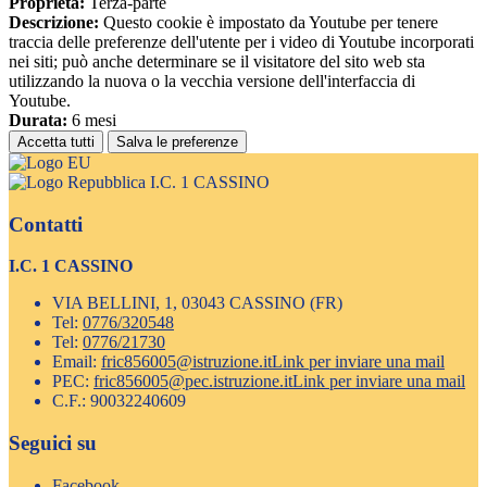
Proprieta:
Terza-parte
Descrizione:
Questo cookie è impostato da Youtube per tenere
traccia delle preferenze dell'utente per i video di Youtube incorporati
nei siti; può anche determinare se il visitatore del sito web sta
utilizzando la nuova o la vecchia versione dell'interfaccia di
Youtube.
Durata:
6 mesi
Accetta tutti
Salva le preferenze
I.C. 1 CASSINO
Contatti
I.C. 1 CASSINO
VIA BELLINI, 1, 03043 CASSINO (FR)
Tel:
0776/320548
Tel:
0776/21730
Email:
fric856005@istruzione.it
Link per inviare una mail
PEC:
fric856005@pec.istruzione.it
Link per inviare una mail
C.F.: 90032240609
Seguici su
Facebook