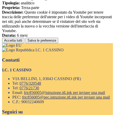
Tipologia:
analitico
Proprieta:
Terza-parte
Descrizione:
Questo cookie è impostato da Youtube per tenere
traccia delle preferenze dell'utente per i video di Youtube incorporati
nei siti; può anche determinare se il visitatore del sito web sta
utilizzando la nuova o la vecchia versione dell'interfaccia di
Youtube.
Durata:
6 mesi
Accetta tutti
Salva le preferenze
I.C. 1 CASSINO
Contatti
I.C. 1 CASSINO
VIA BELLINI, 1, 03043 CASSINO (FR)
Tel:
0776/320548
Tel:
0776/21730
Email:
fric856005@istruzione.it
Link per inviare una mail
PEC:
fric856005@pec.istruzione.it
Link per inviare una mail
C.F.: 90032240609
Seguici su