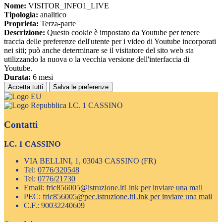
Nome:
VISITOR_INFO1_LIVE
Tipologia:
analitico
Proprieta:
Terza-parte
Descrizione:
Questo cookie è impostato da Youtube per tenere
traccia delle preferenze dell'utente per i video di Youtube incorporati
nei siti; può anche determinare se il visitatore del sito web sta
utilizzando la nuova o la vecchia versione dell'interfaccia di
Youtube.
Durata:
6 mesi
Accetta tutti
Salva le preferenze
I.C. 1 CASSINO
Contatti
I.C. 1 CASSINO
VIA BELLINI, 1, 03043 CASSINO (FR)
Tel:
0776/320548
Tel:
0776/21730
Email:
fric856005@istruzione.it
Link per inviare una mail
PEC:
fric856005@pec.istruzione.it
Link per inviare una mail
C.F.: 90032240609