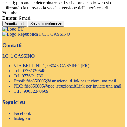
nei siti; può anche determinare se il visitatore del sito web sta
utilizzando la nuova o la vecchia versione dell'interfaccia di
Youtube.
Durata:
6 mesi
Accetta tutti
Salva le preferenze
I.C. 1 CASSINO
Contatti
I.C. 1 CASSINO
VIA BELLINI, 1, 03043 CASSINO (FR)
Tel:
0776/320548
Tel:
0776/21730
Email:
fric856005@istruzione.it
Link per inviare una mail
PEC:
fric856005@pec.istruzione.it
Link per inviare una mail
C.F.: 90032240609
Seguici su
Facebook
Instagram