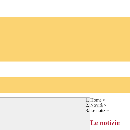
Home
>
Novità
>
Le notizie
Le notizie