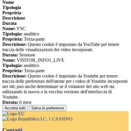
Nome
Tipologia
Proprieta
Descrizione
Durata
Nome:
YSC
Tipologia:
analitico
Proprieta:
Terza-parte
Descrizione:
Questo cookie è impostato da YouTube per tenere
traccia delle visualizzazioni dei video incorporati.
Durata:
Sessione
Nome:
VISITOR_INFO1_LIVE
Tipologia:
analitico
Proprieta:
Terza-parte
Descrizione:
Questo cookie è impostato da Youtube per tenere
traccia delle preferenze dell'utente per i video di Youtube incorporati
nei siti; può anche determinare se il visitatore del sito web sta
utilizzando la nuova o la vecchia versione dell'interfaccia di
Youtube.
Durata:
6 mesi
Accetta tutti
Salva le preferenze
I.C. 1 CASSINO
Contatti