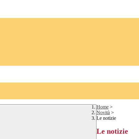
Home
>
Novità
>
Le notizie
Le notizie