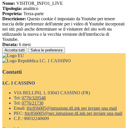
Nome:
VISITOR_INFO1_LIVE
Tipologia:
analitico
Proprieta:
Terza-parte
Descrizione:
Questo cookie è impostato da Youtube per tenere
traccia delle preferenze dell'utente per i video di Youtube incorporati
nei siti; può anche determinare se il visitatore del sito web sta
utilizzando la nuova o la vecchia versione dell'interfaccia di
Youtube.
Durata:
6 mesi
Accetta tutti
Salva le preferenze
I.C. 1 CASSINO
Contatti
I.C. 1 CASSINO
VIA BELLINI, 1, 03043 CASSINO (FR)
Tel:
0776/320548
Tel:
0776/21730
Email:
fric856005@istruzione.it
Link per inviare una mail
PEC:
fric856005@pec.istruzione.it
Link per inviare una mail
C.F.: 90032240609