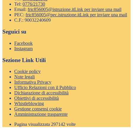
Tel:
0776/21730
Email:
fric856005@istruzione.it
Link per inviare una mail
PEC:
fric856005@pec.istruzione.it
Link per inviare una mail
C.F.: 90032240609
Seguici su
Facebook
Instagram
Sezione Link Utili
Cookie policy
Note legali
Informativa Privacy
Ufficio Relazioni con il Pubblico
Dichiarazione di accessibilità
Obiettivi di accessibilità
Whistleblowing
Gestione consensi cookie
Amministrazione trasparente
Pagina visualizzata
297142
volte