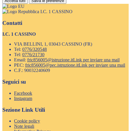
Accetta tutti
Salva le preferenze
I.C. 1 CASSINO
Contatti
I.C. 1 CASSINO
VIA BELLINI, 1, 03043 CASSINO (FR)
Tel:
0776/320548
Tel:
0776/21730
Email:
fric856005@istruzione.it
Link per inviare una mail
PEC:
fric856005@pec.istruzione.it
Link per inviare una mail
C.F.: 90032240609
Seguici su
Facebook
Instagram
Sezione Link Utili
Cookie policy
Note legali