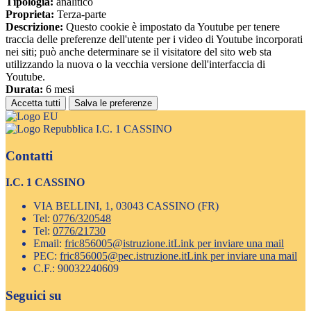
Tipologia:
analitico
Proprieta:
Terza-parte
Descrizione:
Questo cookie è impostato da Youtube per tenere
traccia delle preferenze dell'utente per i video di Youtube incorporati
nei siti; può anche determinare se il visitatore del sito web sta
utilizzando la nuova o la vecchia versione dell'interfaccia di
Youtube.
Durata:
6 mesi
Accetta tutti
Salva le preferenze
I.C. 1 CASSINO
Contatti
I.C. 1 CASSINO
VIA BELLINI, 1, 03043 CASSINO (FR)
Tel:
0776/320548
Tel:
0776/21730
Email:
fric856005@istruzione.it
Link per inviare una mail
PEC:
fric856005@pec.istruzione.it
Link per inviare una mail
C.F.: 90032240609
Seguici su