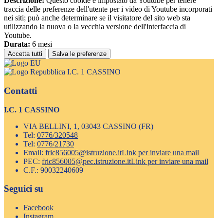
Descrizione:
Questo cookie è impostato da Youtube per tenere
traccia delle preferenze dell'utente per i video di Youtube incorporati
nei siti; può anche determinare se il visitatore del sito web sta
utilizzando la nuova o la vecchia versione dell'interfaccia di
Youtube.
Durata:
6 mesi
Accetta tutti
Salva le preferenze
I.C. 1 CASSINO
Contatti
I.C. 1 CASSINO
VIA BELLINI, 1, 03043 CASSINO (FR)
Tel:
0776/320548
Tel:
0776/21730
Email:
fric856005@istruzione.it
Link per inviare una mail
PEC:
fric856005@pec.istruzione.it
Link per inviare una mail
C.F.: 90032240609
Seguici su
Facebook
Instagram