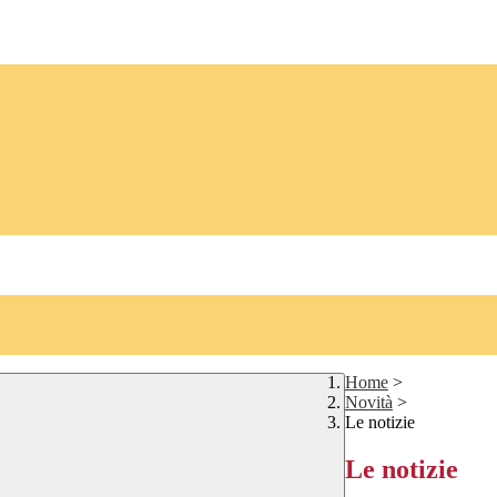
Home
>
Novità
>
Le notizie
Le notizie